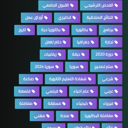
الفحص الترشيحي
القبول الجامعي
النتائج الامتحانية
انكليزي
أوراق عمل
برنامج
بكالوريا
بكالوريا حرة
تاريخ
تجارة
جغرافيا
حتام تغفل
دورة 2020
ديانة
رياضيات
سلم تصحيح
سوريا
سوريا 2024
شرعي
شهادة التعليم الثانوية
صناعة
عربي
علم احياء
فرنسي
فلسفة
فيزياء
كيمياء
مسابقة
مفاضلة
مفاضلة البكالوريا
منحة
مهني
نتائج
نتائج الطلاب
نسوي