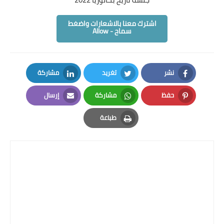
عربي
اشترك معنا بالاشعارات واضغط
سماح - Allow
انكليزي
فرنسي
نشر
تغريد
مشاركة
فيزياء
LinkedIn
Twitter
Facebook
حفظ
مشاركة
إرسال
كيمياء
Email
Whatsapp
Pinterest
طباعة
منهاج البكالوريا
Print
نتائج البكالوريا
علوم للجميع