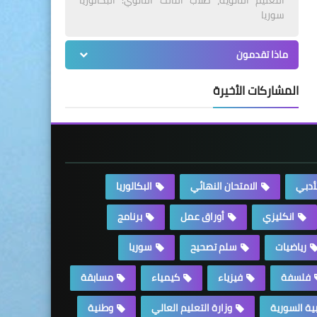
سوريا
ماذا تقدمون
المشاركات الأخيرة
لأدبي
الامتحان النهائي
البكالوريا
انكليزي
أوراق عمل
برنامج
رياضيات
سلم تصحيح
سوريا
فلسفة
فيزياء
كيمياء
مسابقة
بية السورية
وزارة التعليم العالي
وطنية