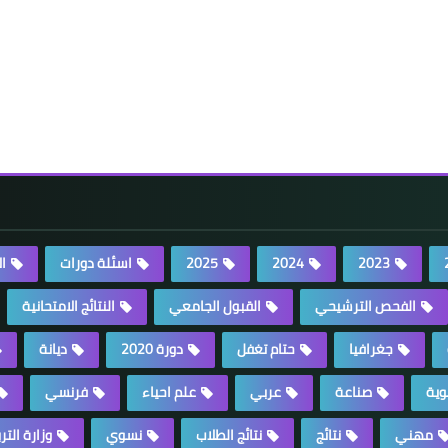
2023
2024
2025
اسئلة دورات
ا
الفحص الترشيحي
القبول الجامعي
النتائج الامتحانية
جغرافيا
حتام تغفل
دورة 2020
ديانة
وية
صناعة
عربي
علم احياء
فرنسي
مهني
نتائج
نتائج الطلاب
نسوي
وزارة التر