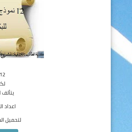
12 نموذج امتحاني
لكل
يتألف الم
اعداد 
لتحميل المل