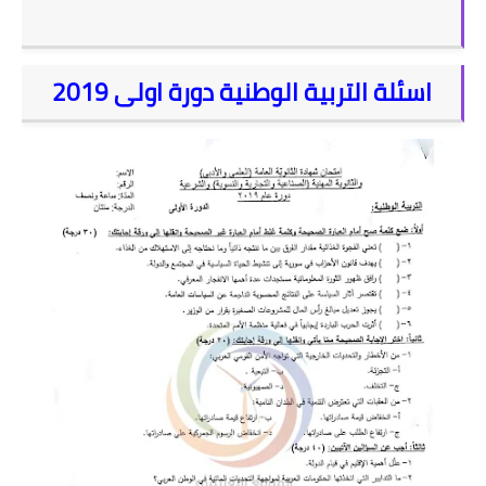
عربي
انكليزي
اسئلة التربية الوطنية دورة اولى 2019
فرنسي
فيزياء
كيمياء
منهاج البكالوريا
نتائج البكالوريا
علوم للجميع