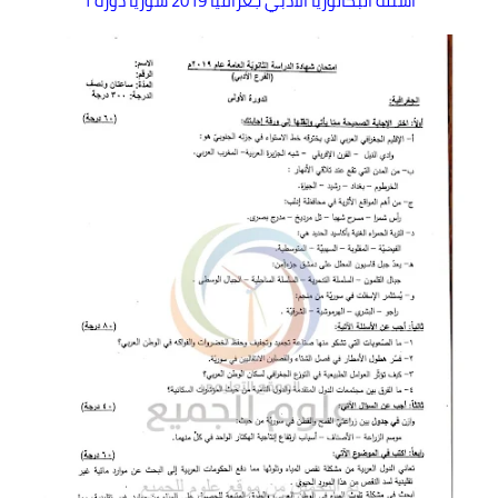
اسئلة البكالوريا الادبي جغرافيا 2019 سوريا دورة 1