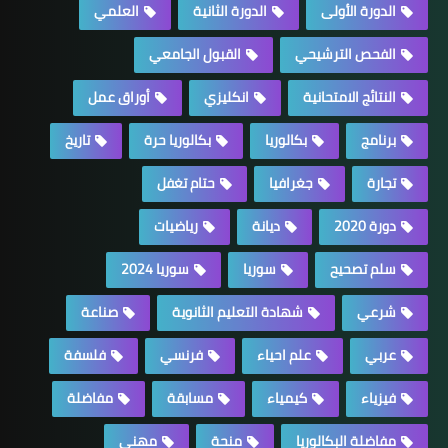
الدورة الأولى
الدورة الثانية
العلمي
الفحص الترشيحي
القبول الجامعي
النتائج الامتحانية
انكليزي
أوراق عمل
برنامج
بكالوريا
بكالوريا حرة
تاريخ
تجارة
جغرافيا
حتام تغفل
دورة 2020
ديانة
رياضيات
سلم تصحيح
سوريا
سوريا 2024
شرعي
شهادة التعليم الثانوية
صناعة
عربي
علم احياء
فرنسي
فلسفة
فيزياء
كيمياء
مسابقة
مفاضلة
مفاضلة البكالوريا
منحة
مهني